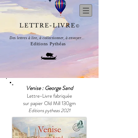
LETTRE-LIVRE
©
Des lettres à lire, à collectionner, à envoyer...
Editions Pythéas
Venise : George Sand
Lettre-Livre fabriquée
sur papier Old Mill 130gm
​Editions pytheas 2021