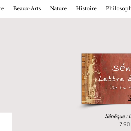
re
Beaux-Arts
Nature
Histoire
Philosop
Sénèque : D
7,90