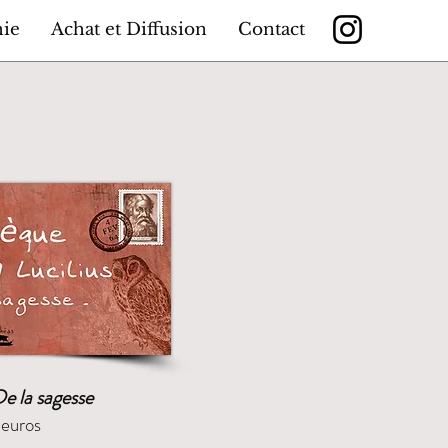
hie
Achat et Diffusion
Contact
e la sagesse
 euros