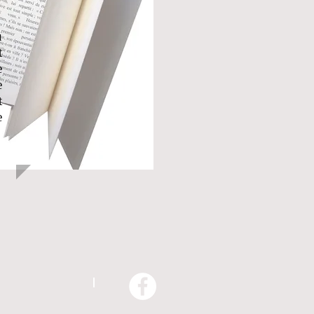
u
t
e
e
t
e