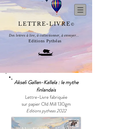
LETTRE-LIVRE
©
Des lettres à lire, à collectionner, à envoyer...
Editions Pythéas
Akseli Gallen-Kallela : le mythe
finlandais
Lettre-Livre fabriquée
sur papier Old Mill 130gm
​Editions pytheas 2022