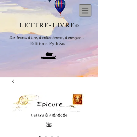
LETTRE-LIVRE
©
Des lettres à lire, à collectionner, à envoyer...
Editions Pythéas