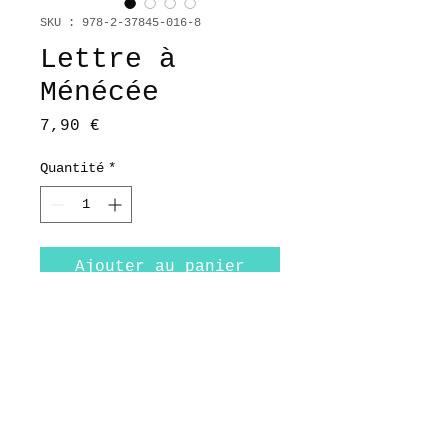
SKU : 978-2-37845-016-8
Lettre à
Ménécée
Prix
7,90 €
Quantité
*
Ajouter au panier
Lettre-livre fabrication
française
© 2024 Ludovic Iacovo - Editions Pythéas