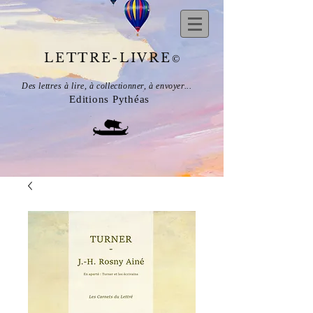
LETTRE-LIVRE
©
Des lettres à lire, à collectionner, à envoyer...
Editions Pythéas